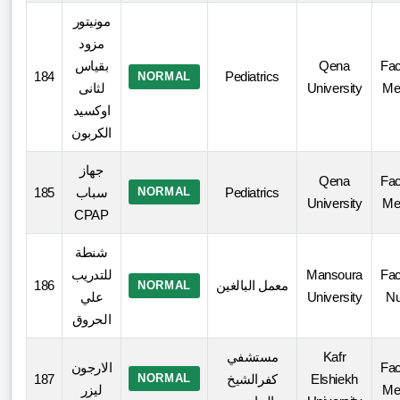
مونيتور
مزود
بقياس
Qena
Fac
184
Pediatrics
NORMAL
لثانى
University
Me
اوكسيد
الكربون
جهاز
Qena
Fac
185
سباب
NORMAL
Pediatrics
University
Me
CPAP
شنطة
للتدريب
Mansoura
Fac
186
معمل البالغين
NORMAL
علي
University
Nu
الحروق
مستشفي
Kafr
الارجون
Fac
187
NORMAL
كفرالشيخ
Elshiekh
ليزر
Me