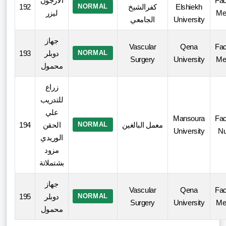
الارجون
Fac
192
NORMAL
كفرالشيخ
Elshiekh
ليزر
Me
الجامعي
University
جهاز
Vascular
Qena
Fac
193
دوبلر
NORMAL
Surgery
University
Me
محمول
زراع
للتدريب
علي
Mansoura
Fac
194
الحقن
NORMAL
معمل البالغين
University
Nu
الوريدي
مزود
بشتملاتة
جهاز
Vascular
Qena
Fac
195
دوبلر
NORMAL
Surgery
University
Me
محمول