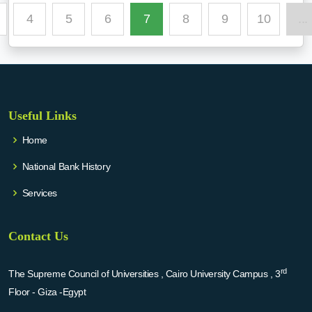
4
5
6
7
8
9
10
...
Useful Links
Home
National Bank History
Services
Contact Us
rd
The Supreme Council of Universities , Cairo University Campus , 3
Floor - Giza -Egypt