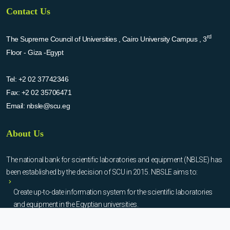
Contact Us
rd
The Supreme Council of Universities , Cairo University Campus , 3
Floor - Giza -Egypt
Tel:
+2 02 37742346
Fax:
+2 02 35706471
Email:
nbsle@scu.eg
About Us
The national bank for scientific laboratories and equipment (NBLSE) has
been established by the decision of SCU in 2015. NBSLE aims to:
Create up-to-date information system for the scientific laboratories
and equipment in the Egyptian universities.
Enable the researchers to inquire the system to get the needed